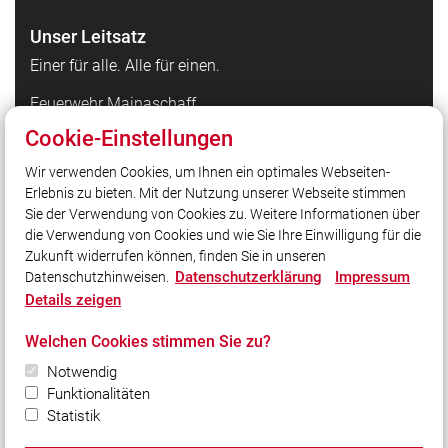
Unser Leitsatz
Einer für alle. Alle für einen.
Feuerwehr Mainaschaff
Robert-Koch-Straße 1
Cookie-Einstellungen
63814 Mainaschaff
Wir verwenden Cookies, um Ihnen ein optimales Webseiten-
Telefon: 06021 / 780 407
Erlebnis zu bieten. Mit der Nutzung unserer Webseite stimmen
Telefax: 06021 / 780 408
Sie der Verwendung von Cookies zu. Weitere Informationen über
E-Mail: info@feuerwehr-mainaschaff.de
die Verwendung von Cookies und wie Sie Ihre Einwilligung für die
Zukunft widerrufen können, finden Sie in unseren
Datenschutzerklärung
Impressum
Datenschutzhinweisen.
Social Media
Details zeigen
Auch unterwegs immer auf dem Laufenden bleiben?
Welchen Cookies stimmen Sie zu?
Bleiben Sie mit uns in Kontakt und vernetzen Sie sich
Notwendig
mit uns!
Funktionalitäten
Statistik